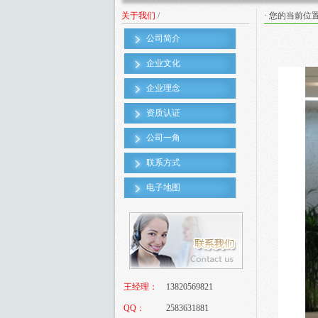
关于我们
/
· 您的当前位
公司简介
企业文化
企业理念
资质认证
公司一角
联系方式
电子地图
王经理：
13820569821
QQ：
2583631881