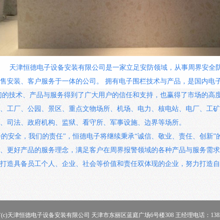
天津恒德电子设备安装有限公司是一家立足安防领域，从事周界安全防
售安装、客户服务于一体的公司。
拥有电子围栏技术与产品，是国内电
们
的技术、产品与服务得到了广大用户的信任和支持，也赢得了市场的高
、工厂、公园、景区、重点文物场所、机场、电力、核电站、电厂、工矿
、司法、政府机构、监狱、看守所、军事设施、边界等场所。
会的安全，我们的责任”，恒德电子将继续秉承“诚信、敬业、责任、创新”
、更好产品的服务理念，满足客户在周界报警领域的各种产品与服务需求
打造具备员工个人、企业、社会等价值和责任双体现的企业，努力打造自
(c)天津恒德电子设备安装有限公司 天津市东丽区蓝庭广场6号楼308 王经理电话：138205