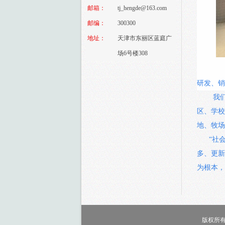
邮箱：
tj_hengde@163.com
邮编：
300300
地址：
天津市东丽区蓝庭广
场6号楼308
研发、销
我
区、学校
地、牧场
“社
多、更新
为根本，
版权所有