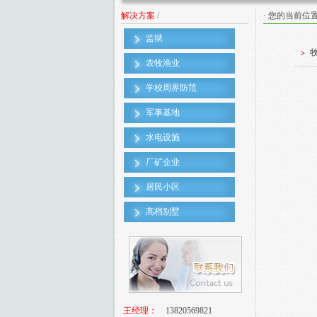
解决方案
/
· 您的当前位
监狱
农牧渔业
学校周界防范
军事基地
水电设施
厂矿企业
居民小区
高档别墅
王经理：
13820569821