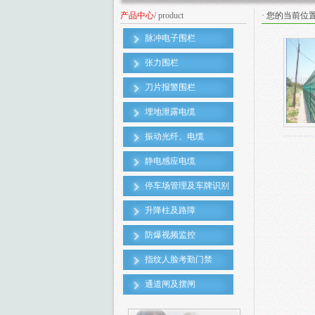
产品中心
/ product
· 您的当前位
脉冲电子围栏
张力围栏
刀片报警围栏
埋地泄露电缆
振动光纤、电缆
静电感应电缆
停车场管理及车牌识别
升降柱及路障
防爆视频监控
指纹人脸考勤门禁
通道闸及摆闸