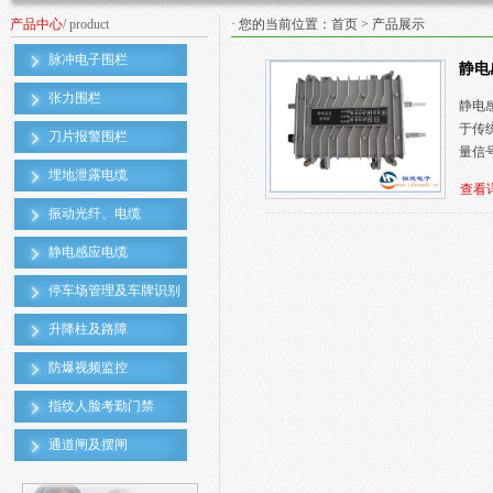
产品中心
/ product
· 您的当前位置：
首页
>
产品展示
脉冲电子围栏
静电
张力围栏
静电
于传
刀片报警围栏
量信
埋地泄露电缆
查看
振动光纤、电缆
静电感应电缆
停车场管理及车牌识别
升降柱及路障
防爆视频监控
指纹人脸考勤门禁
通道闸及摆闸