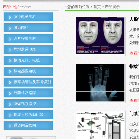
产品中心
/ product
· 您的当前位置：
首页
>
产品展示
脉冲电子围栏
人脸
张力围栏
人脸
术。
刀片报警围栏
处理
埋地泄露电缆
查看
振动光纤、电缆
指纹
静电感应电缆
我们
停车场管理及车牌识别
增加
在图
升降柱及路障
查看
防爆视频监控
门禁
指纹人脸考勤门禁
出入
通道闸及摆闸
它涉
安全